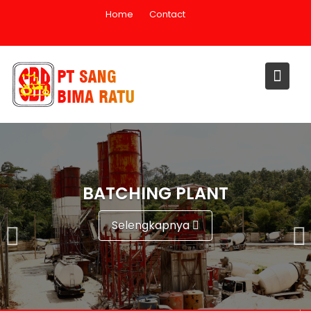
Skip
Home
Contact
to
content
BATCHING PLANT
Selengkapnya