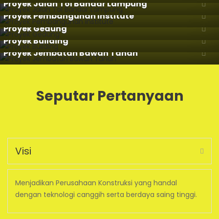
Proyek Jalan Tol Bandar Lampung
Proyek Pembangunan Institute
Proyek Gedung
Proyek Building
Proyek Jembatan Bawah Tanah
Seputar Pertanyaan
Visi
Menjadikan Perusahaan Konstruksi yang handal
dengan teknologi canggih serta berdaya saing tinggi.