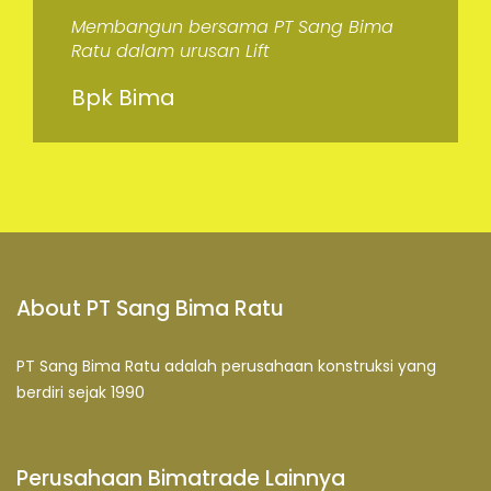
Semakin maju dan sukses
Membangun bersama PT Sang Bima
kerjasamanya dengan Pemerinta
Ratu dalam urusan Lift
Daerah Lampung
Bpk Bima
Bpk Joko
About PT Sang Bima Ratu
PT Sang Bima Ratu adalah perusahaan konstruksi yang
berdiri sejak 1990
Perusahaan Bimatrade Lainnya